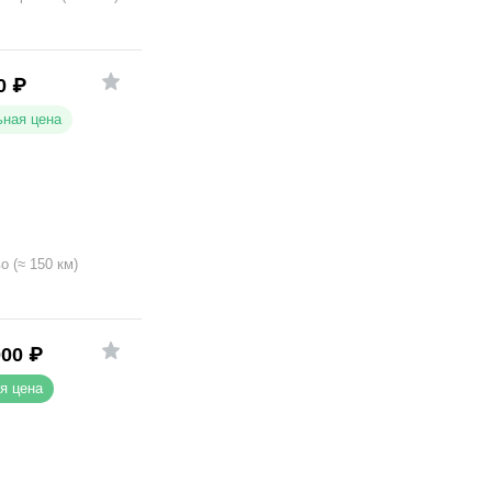
0
₽
ная цена
во
(
≈
150
км)
000
₽
я цена