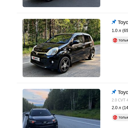
Toyo
1.0 л (69
толь
Toy
2.0 CVT 
2.0 л (14
толь