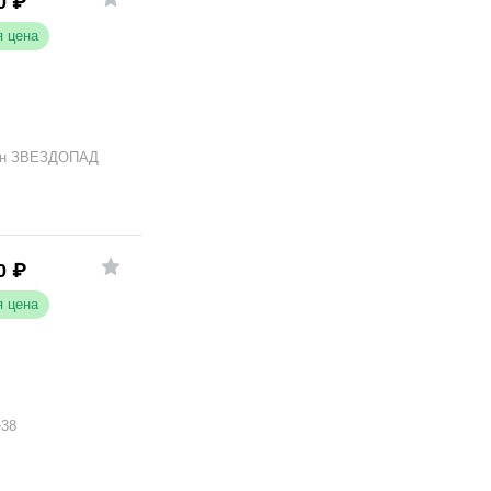
0
₽
 цена
он ЗВЕЗДОПАД
0
₽
 цена
e38