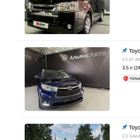
Toyo
3.5 AT 4
3.5 л (24
толь
Toyo
2.0 Gran