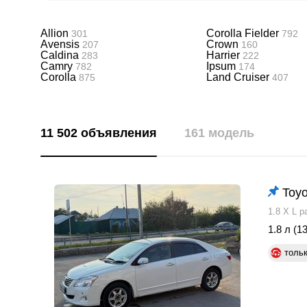
Allion
Corolla Fielder
301
792
Avensis
Crown
207
160
Caldina
Harrier
283
222
Camry
Ipsum
782
174
Corolla
Land Cruiser
875
407
11 502 объявления
161 модель
Toyo
1.8 X L p
1.8 л (13
толь