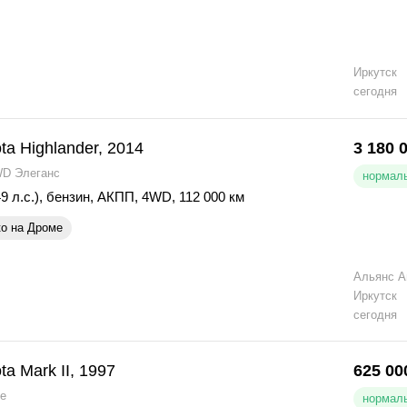
Иркутск
сегодня
ta Highlander, 2014
3 180 
WD Элеганс
нормаль
9 л.с.)
,
бензин
,
АКПП
,
4WD
,
112 000 км
ко на Дроме
Альянс А
Иркутск
сегодня
ta Mark II, 1997
625 00
de
нормаль