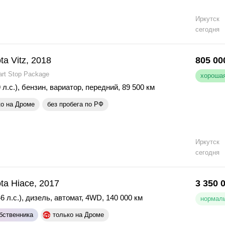
Иркутск
сегодня
ta Vitz, 2018
805 00
art Stop Package
хорошая
 л.с.)
,
бензин
,
вариатор
,
передний
,
89 500 км
ко на Дроме
без пробега по РФ
Иркутск
сегодня
ta Hiace, 2017
3 350 
6 л.с.)
,
дизель
,
автомат
,
4WD
,
140 000 км
нормаль
бственника
только на Дроме