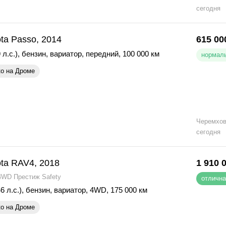
сегодня
ta Passo, 2014
615 00
 л.с.)
,
бензин
,
вариатор
,
передний
,
100 000 км
нормаль
ко на Дроме
Черемхо
сегодня
ota RAV4, 2018
1 910 
4WD Престиж Safety
отлична
6 л.с.)
,
бензин
,
вариатор
,
4WD
,
175 000 км
ко на Дроме