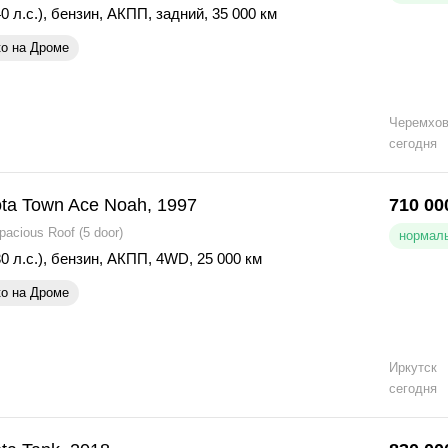
0 л.с.)
,
бензин
,
АКПП
,
задний
,
35 000 км
ко на Дроме
Черемхо
сегодня
ta Town Ace Noah, 1997
710 00
acious Roof (5 door)
нормаль
0 л.с.)
,
бензин
,
АКПП
,
4WD
,
25 000 км
ко на Дроме
Иркутск
сегодня