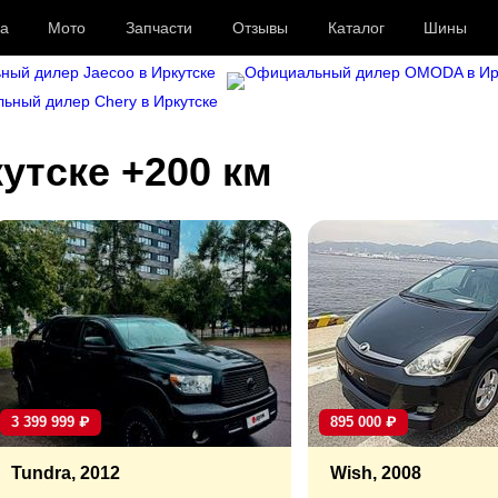
а
Мото
Запчасти
Отзывы
Каталог
Шины
утске +200 км
3 399 999
₽
895 000
₽
Tundra, 2012
Wish, 2008