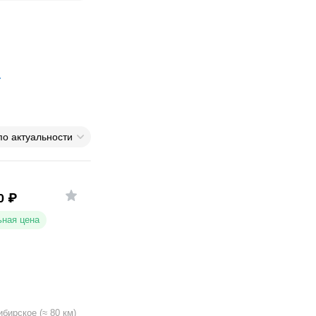
по актуальности
0
₽
ная цена
ибирское
(
≈
80
км)