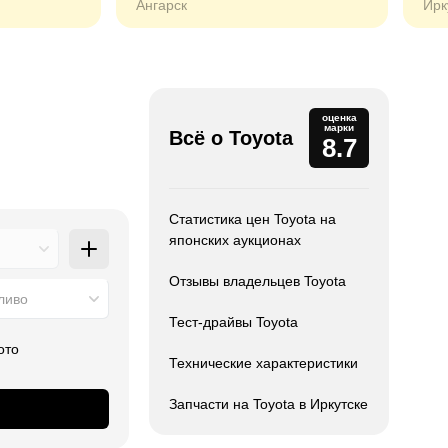
Ангарск
Ирк
оценка
марки
Всё о Toyota
8.7
Статистика цен Toyota на
японских аукционах
Отзывы владельцев Toyota
ливо
Тест-драйвы Toyota
ото
Технические характеристики
Запчасти на Toyota в Иркутске