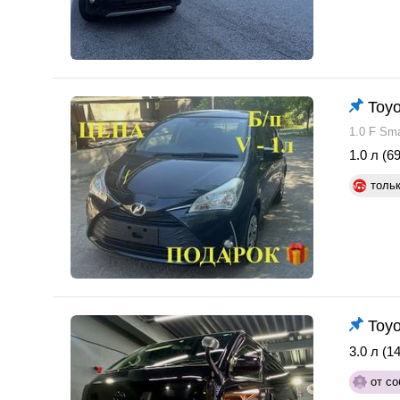
Toyo
1.0 F Sm
1.0 л (69
толь
Toyo
3.0 л (14
от со