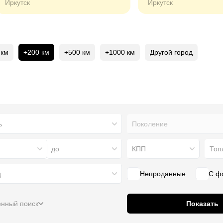
Иркутск
Иркутск
 км
+200 км
+500 км
+1000 км
Другой город
Поколение
до
КПП
Топ
д
Непроданные
С ф
нный поиск
Показать