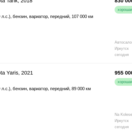
ta Tank, 2018
830 00
хорошая
 л.с.)
,
бензин
,
вариатор
,
передний
,
107 000 км
Автосал
Иркутск
сегодня
ta Yaris, 2021
955 00
хорошая
 л.с.)
,
бензин
,
вариатор
,
передний
,
89 000 км
Na Koles
Иркутск
сегодня