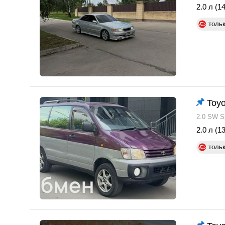
2.0 л (14
толь
Toyo
2.0 SW Sp
2.0 л (13
толь