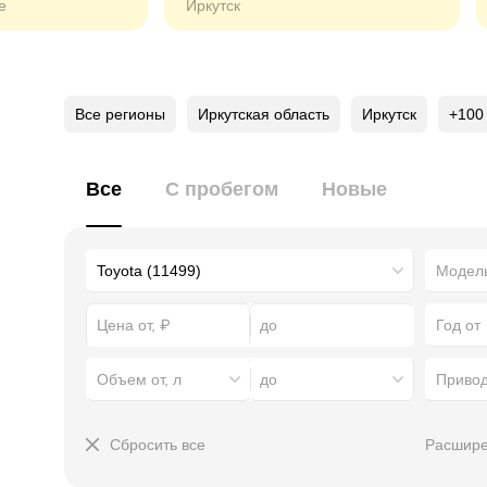
е
Иркутск
Все регионы
Иркутская область
Иркутск
+100
Все
С пробегом
Новые
Год от
Объем от, л
до
Приво
Сбросить все
Расшире