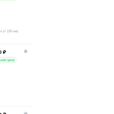
во
(
≈
150
км)
0
₽
ная цена