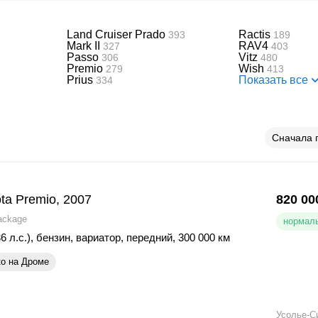
Land Cruiser Prado
Ractis
393
189
Mark II
RAV4
327
403
Passo
Vitz
306
480
Premio
Wish
279
413
Prius
Показать все
334
Сначала 
ta Premio, 2007
820 00
ackage
нормаль
6 л.с.)
,
бензин
,
вариатор
,
передний
,
300 000 км
ко на Дроме
Усолье-С